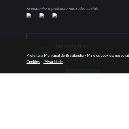
Acompanhe a prefeitura nas redes sociais
Newsletter
Cadastre-se e Receba Informativos
Prefeitura Municipal de Brasilândia - MS e os cookies: nosso 
da Prefeitura
Cookies
e
Privacidade
.
CADASTRAR
Versã
© Copy