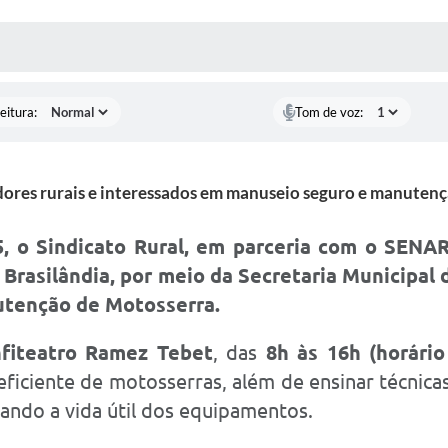
 MÍDIAS
RECEBA NOTÍCIAS
eitura:
Tom de voz:
dores rurais e interessados em manuseio seguro e manuten
5
, o Sindicato Rural, em parceria com o SENA
 Brasilândia, por meio da Secretaria Municipal
utenção de Motosserra
.
fiteatro Ramez Tebet
, das
8h às 16h (horári
 eficiente de motosserras, além de ensinar técnica
ando a vida útil dos equipamentos.