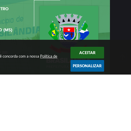
NTRO
0 (MS)
V.BR
ACEITAR
ocê concorda com a nossa
Política de
PERSONALIZAR
/2026 11:11
ologia