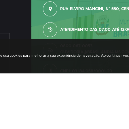
RUA ELVIRO MANCINI, N° 530, CE
ATENDIMENTO DAS 07:00 ATÉ 13:0
0800 067 0053
OUVIDORIA@BRASILANDIA.MS.GO
site usa cookies para melhorar a sua experiência de navegação. Ao continuar v
CNPJ: 03.184.058/0001-20
o do Sistema:
3.5.3 - 19/06/2026
Portal atualizado em:
06/08
right Instar - 2006-2026. Todos os direitos reservados -
Instar Tecn