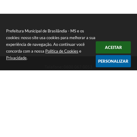
Prefeitura Municipal de Brasilândia - MS e os
cookies: nosso site usa cookies para melhorar a sua
experiência de navegação. Ao continuar você
ACEITAR
concorda com a nossa
Política de Cookies
e
Privacidade
.
PERSONALIZAR
Telefone: 0800 067 0053
Endereço: Rua Elviro Mancini, n° 530, Centro | CEP: 79670-000
Atendimento das 07:00 até 13:00 (MS)
CNPJ: 03.184.058/0001-20
Prefeitura Municipal de Brasilândia - MS
Versão do Sistema:
3.5.3 - 19/06/2026
Portal atualizado em:
06/08/2026 11:11
Dados Abertos