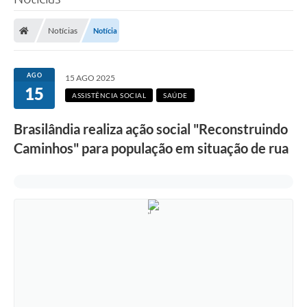
Poder Executivo
Notícias
Notícia
Legislação
Transparência
AGO
15 AGO 2025
15
Câmara Municipal
ASSISTÊNCIA SOCIAL
SAÚDE
Ouvidoria
Brasilândia realiza ação social "Reconstruindo
Caminhos" para população em situação de rua
e-SIC
Tributação
Diário Oficial
Outros Editais
Plano de Contratações Anual
Portal da Privacidade