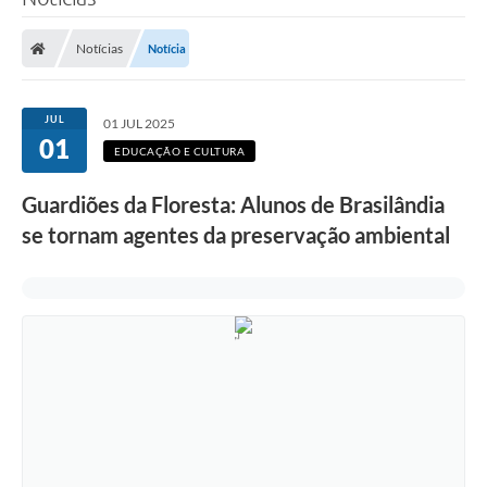
Poder Executivo
Notícias
Notícia
Legislação
Transparência
JUL
01 JUL 2025
01
Câmara Municipal
EDUCAÇÃO E CULTURA
Ouvidoria
Guardiões da Floresta: Alunos de Brasilândia
se tornam agentes da preservação ambiental
e-SIC
Tributação
Diário Oficial
Outros Editais
Plano de Contratações Anual
Portal da Privacidade