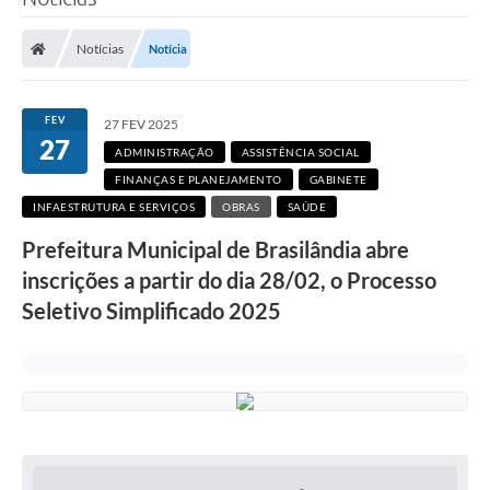
Poder Executivo
Notícias
Notícia
Legislação
Transparência
FEV
27 FEV 2025
27
Câmara Municipal
ADMINISTRAÇÃO
ASSISTÊNCIA SOCIAL
FINANÇAS E PLANEJAMENTO
GABINETE
Ouvidoria
INFAESTRUTURA E SERVIÇOS
OBRAS
SAÚDE
e-SIC
Prefeitura Municipal de Brasilândia abre
inscrições a partir do dia 28/02, o Processo
Tributação
Seletivo Simplificado 2025
Diário Oficial
Outros Editais
Plano de Contratações Anual
Portal da Privacidade