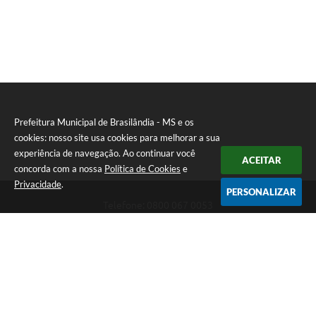
Prefeitura Municipal de Brasilândia - MS e os
cookies: nosso site usa cookies para melhorar a sua
experiência de navegação. Ao continuar você
ACEITAR
concorda com a nossa
Política de Cookies
e
Privacidade
.
PERSONALIZAR
Telefone: 0800 067 0053
Endereço: Rua Elviro Mancini, n° 530, Centro | CEP: 79670-000
Atendimento das 07:00 até 13:00 (MS)
CNPJ: 03.184.058/0001-20
Prefeitura Municipal de Brasilândia - MS
Versão do Sistema:
3.5.3 - 19/06/2026