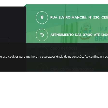
RUA ELVIRO MANCINI, N° 530, CE
ATENDIMENTO DAS 07:00 ATÉ 13:0
0800 067 0053
OUVIDORIA@BRASILANDIA.MS.GO
site usa cookies para melhorar a sua experiência de navegação. Ao continuar v
CNPJ: 03.184.058/0001-20
o do Sistema:
3.5.3 - 19/06/2026
Portal atualizado em:
06/08