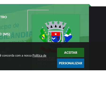
NTRO
0 (MS)
V.BR
ACEITAR
ocê concorda com a nossa
Política de
PERSONALIZAR
/2026 11:11