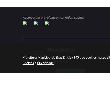
Acompanhe a prefeitura nas redes sociais
Newsletter
Cadastre-se e Receba Informativos
Prefeitura Municipal de Brasilândia - MS e os cookies: nosso 
da Prefeitura
Cookies
e
Privacidade
.
CADASTRAR
Versã