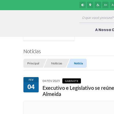
A+
A
A Nossa 
Notícias
Principal
Notícias
Notícia
FEV
04 FEV 2025
GABINETE
04
Executivo e Legislativo se re
Almeida