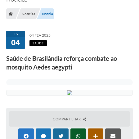
Poder Executivo
Notícias
Notícia
Legislação
Transparência
FEV
04 FEV 2025
04
Câmara Municipal
SAÚDE
Ouvidoria
Saúde de Brasilândia reforça combate ao
mosquito Aedes aegypti
e-SIC
Tributação
Diário Oficial
Outros Editais
Plano de Contratações Anual
COMPARTILHAR
Portal da Privacidade