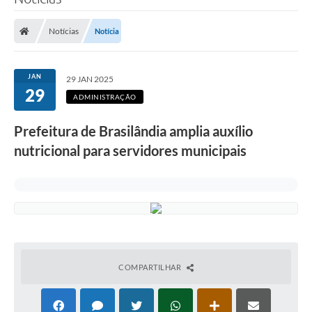
Poder Executivo
Notícias
Notícia
Legislação
Transparência
JAN
29 JAN 2025
29
Câmara Municipal
ADMINISTRAÇÃO
Ouvidoria
Prefeitura de Brasilândia amplia auxílio
nutricional para servidores municipais
e-SIC
Tributação
Diário Oficial
Outros Editais
Plano de Contratações Anual
COMPARTILHAR
Portal da Privacidade