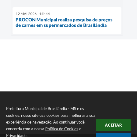
12 MAI 2026 - 14h44
PROCON Municipal realiza pesquisa de preços
de carnes em supermercados de Brasilândia
Prefeitura Municipal de Brasilândia - MS e os
cookies: nosso site usa cookies para melhorar a sua
experiência de navegação. Ao continuar você
ACEITAR
concorda com a nossa
Política de Cookies
e
Privacidade
.