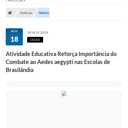
Poder Executivo
Notícias
Notícia
Legislação
Transparência
NOV
18 NOV 2024
18
Câmara Municipal
SAÚDE
Ouvidoria
Atividade Educativa Reforça Importância do
Combate ao Aedes aegypti nas Escolas de
e-SIC
Brasilândia
Tributação
Diário Oficial
Outros Editais
Plano de Contratações Anual
Portal da Privacidade