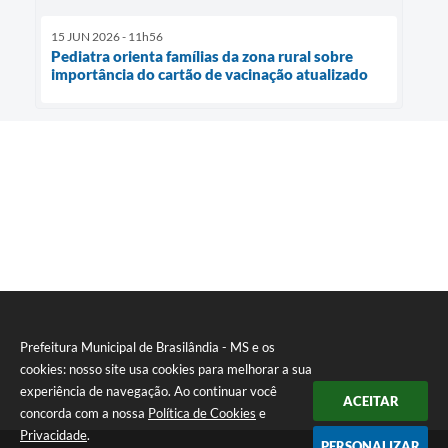
15 JUN 2026 - 11h56
Pediatra orienta famílias da zona rural sobre
importância do cartão de vacinação atualizado
Prefeitura Municipal de Brasilândia - MS e os
cookies: nosso site usa cookies para melhorar a sua
experiência de navegação. Ao continuar você
ACEITAR
concorda com a nossa
Política de Cookies
e
Privacidade
.
PERSONALIZAR