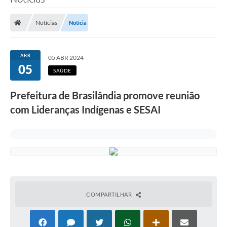
Poder Executivo
Notícias
Notícia
Legislação
Transparência
ABR
05 ABR 2024
05
Câmara Municipal
SAÚDE
Ouvidoria
Prefeitura de Brasilândia promove reunião
com Lideranças Indígenas e SESAI
e-SIC
Tributação
Diário Oficial
Outros Editais
Plano de Contratações Anual
COMPARTILHAR
Portal da Privacidade