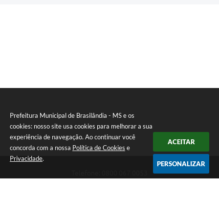
Prefeitura Municipal de Brasilândia - MS e os
cookies: nosso site usa cookies para melhorar a sua
experiência de navegação. Ao continuar você
ACEITAR
concorda com a nossa
Política de Cookies
e
Privacidade
.
PERSONALIZAR
Telefone: 0800 067 0053
Endereço: Rua Elviro Mancini, n° 530, Centro | CEP: 79670-000
Atendimento das 07:00 até 13:00 (MS)
CNPJ: 03.184.058/0001-20
Prefeitura Municipal de Brasilândia - MS