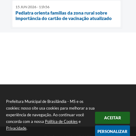
15 JUN 2026 - 11h56
Pediatra orienta famílias da zona rural sobre
importância do cartão de vacinação atualizado
Prefeitura Municipal de Brasilândia - MS e os
cookies: nosso site usa cookies para melhorar a sua
experiência de navegação. Ao continuar você
ACEITAR
concorda com a nossa
Política de Cookies
e
Privacidade
.
PERSONALIZAR