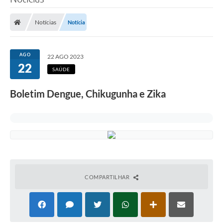
Poder Executivo
Notícias
Notícia
Legislação
Transparência
AGO
22 AGO 2023
22
Câmara Municipal
SAÚDE
Ouvidoria
Boletim Dengue, Chikugunha e Zika
e-SIC
Tributação
Diário Oficial
Outros Editais
COMPARTILHAR
Plano de Contratações Anual
Portal da Privacidade