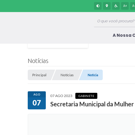
A+
A
A Nossa 
Notícias
Principal
Notícias
Notícia
AGO
07 AGO 2023
GABINETE
07
Secretaria Municipal da Mulher