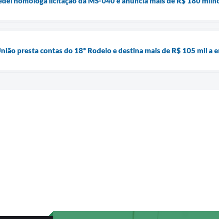
del homologa licitação da MS-040 e anuncia mais de R$ 180 milhõ
nião presta contas do 18º Rodeio e destina mais de R$ 105 mil a e