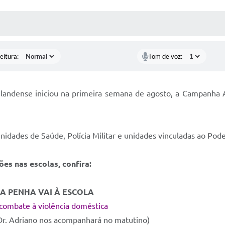
 MÍDIAS
RECEBA NOTÍCIAS
eitura:
Tom de voz:
ilandense iniciou na primeira semana de agosto, a Campanha A
 Unidades de Saúde, Polícia Militar e unidades vinculadas ao Pod
s nas escolas, confira:
A DA PENHA VAI À ESCOLA
 combate à violência doméstica
Dr. Adriano nos acompanhará no matutino)