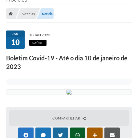
Poder Executivo
Notícias
Notícia
Legislação
Transparência
JAN
10 JAN 2023
10
Câmara Municipal
SAÚDE
Ouvidoria
Boletim Covid-19 - Até o dia 10 de janeiro de
2023
e-SIC
Tributação
Diário Oficial
Outros Editais
Plano de Contratações Anual
COMPARTILHAR
Portal da Privacidade