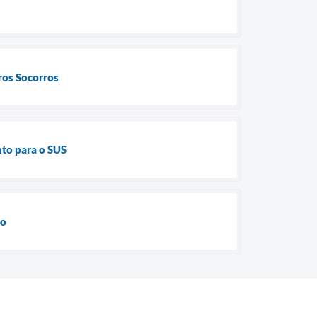
ros Socorros
nto para o SUS
do