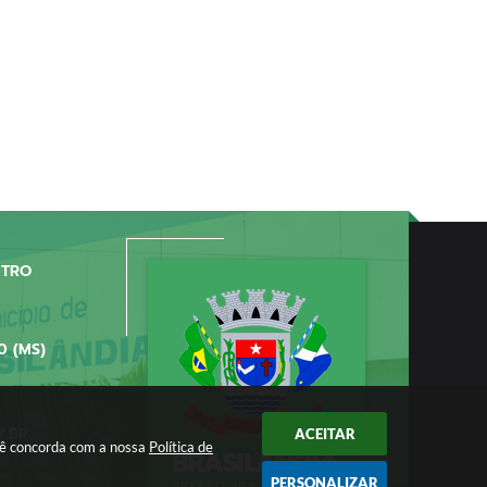
NTRO
0 (MS)
V.BR
ACEITAR
ocê concorda com a nossa
Política de
PERSONALIZAR