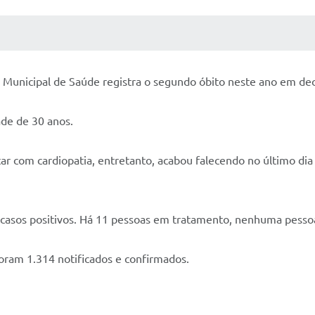
 MÍDIAS
RECEBA NOTÍCIAS
a Municipal de Saúde registra o segundo óbito neste ano em dec
ade de 30 anos.
star com cardiopatia, entretanto, acabou falecendo no último d
casos positivos. Há 11 pessoas em tratamento, nenhuma pessoa 
ram 1.314 notificados e confirmados.