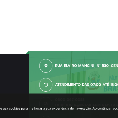
RUA ELVIRO MANCINI, N° 530, CE
ATENDIMENTO DAS 07:00 ATÉ 13:0
0800 067 0053
OUVIDORIA@BRASILANDIA.MS.GO
site usa cookies para melhorar a sua experiência de navegação. Ao continuar v