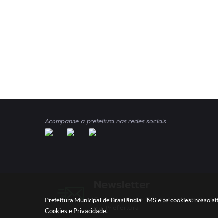
Acompanhe a prefeitura nas redes sociais
Newsletter
Cadastre-se e Receba Informativos
Prefeitura Municipal de Brasilândia - MS e os cookies: nosso 
da Prefeitura
Cookies
e
Privacidade
.