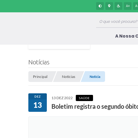
A+
A
A Nossa 
Notícias
Principal
Notícias
Notícia
DEZ
13 DEZ 2022
SAÚDE
13
Boletim registra o segundo óbit