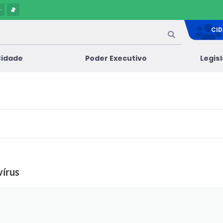
-
CI
Cidade
Poder Executivo
Legis
vírus