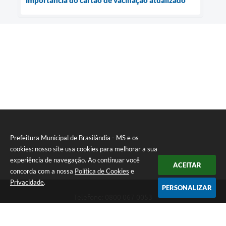
Prefeitura Municipal de Brasilândia - MS e os
cookies: nosso site usa cookies para melhorar a sua
experiência de navegação. Ao continuar você
ACEITAR
concorda com a nossa
Política de Cookies
e
Privacidade
.
PERSONALIZAR
Telefone: 0800 067 0053
Endereço: Rua Elviro Mancini, n° 530, Centro | CEP: 79670-000
Atendimento das 07:00 até 13:00 (MS)