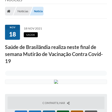
Poder Executivo
Notícias
Notícia
Legislação
Transparência
NOV
18 NOV 2021
18
Câmara Municipal
SAÚDE
Ouvidoria
Saúde de Brasilândia realiza neste final de
semana Mutirão de Vacinação Contra Covid-
e-SIC
19
Tributação
Diário Oficial
Outros Editais
Plano de Contratações Anual
Portal da Privacidade
COMPARTILHAR