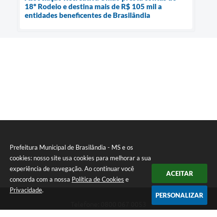
18º Rodeio e destina mais de R$ 105 mil a
entidades beneficentes de Brasilândia
Prefeitura Municipal de Brasilândia - MS e os
cookies: nosso site usa cookies para melhorar a sua
experiência de navegação. Ao continuar você
ACEITAR
concorda com a nossa
Política de Cookies
e
Privacidade
.
PERSONALIZAR
Telefone: 0800 067 0053
Endereço: Rua Elviro Mancini, n° 530, Centro | CEP: 79670-000