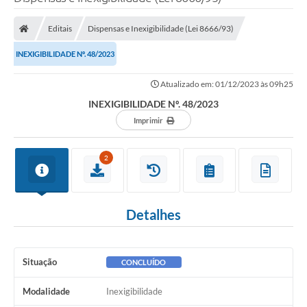
Poder Executivo
Editais
Dispensas e Inexigibilidade (Lei 8666/93)
Legislação
INEXIGIBILIDADE Nº. 48/2023
Transparência
Atualizado em: 01/12/2023 às 09h25
Câmara Municipal
INEXIGIBILIDADE Nº. 48/2023
Ouvidoria
Imprimir
e-SIC
2
Tributação
Diário Oficial
Detalhes
Outros Editais
Plano de Contratações Anual
Situação
CONCLUÍDO
Portal da Privacidade
Modalidade
Inexigibilidade