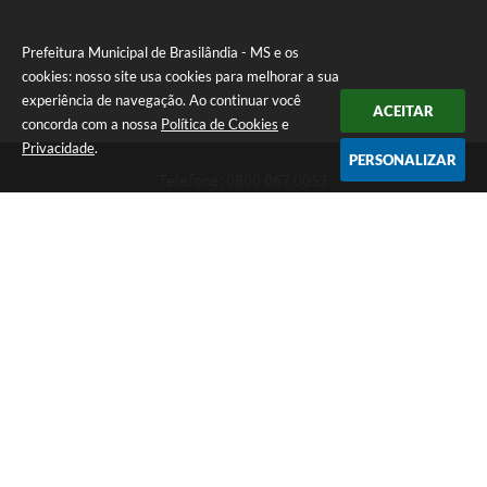
Prefeitura Municipal de Brasilândia - MS e os
cookies: nosso site usa cookies para melhorar a sua
experiência de navegação. Ao continuar você
ACEITAR
concorda com a nossa
Política de Cookies
e
Privacidade
.
PERSONALIZAR
Telefone: 0800 067 0053
Endereço: Rua Elviro Mancini, n° 530, Centro | CEP: 79670-000
Atendimento das 07:00 até 13:00 (MS)
CNPJ: 03.184.058/0001-20
Prefeitura Municipal de Brasilândia - MS
Versão do Sistema:
3.5.3 - 19/06/2026
Portal atualizado em:
06/08/2026 11:11
Dados Abertos
Copyright Instar - 2006-2026. Todos os direitos reservados -
Instar Tecnologia