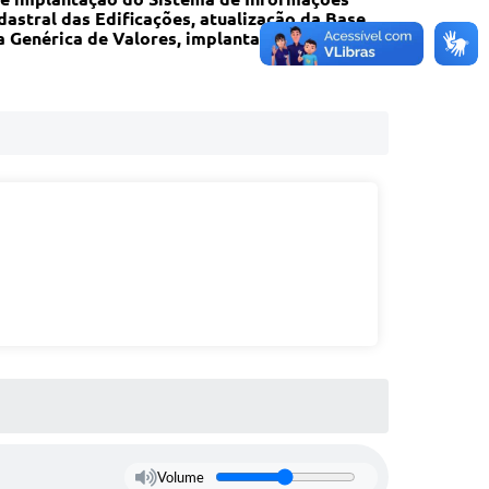
stral das Edificações, atualização da Base
a Genérica de Valores, implantação de
Volume