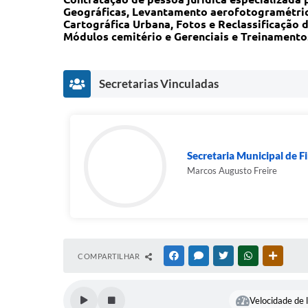
Geográficas, Levantamento aerofotogramétrico
Cartográfica Urbana, Fotos e Reclassificação 
Módulos cemitério e Gerenciais e Treinamentos
Secretarias Vinculadas
Secretaria Municipal de 
Marcos Augusto Freire
COMPARTILHAR
FACEBOOK
MESSENGER
TWITTER
WHATSAPP
OUTRAS
Velocidade de l