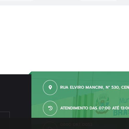
RUA ELVIRO MANCINI, N° 530, CE
ATENDIMENTO DAS 07:00 ATÉ 13:0
0800 067 0053