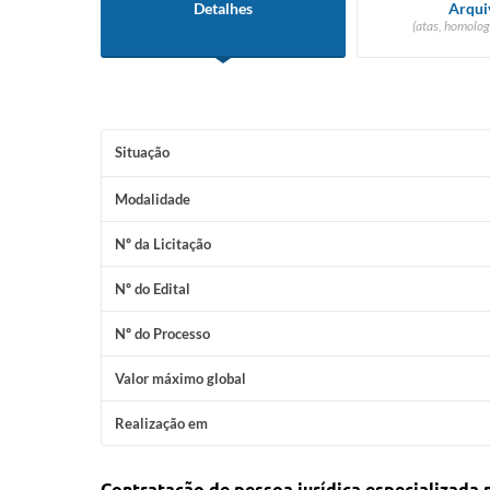
Detalhes
Arqui
(atas, homolog
Situação
Modalidade
Nº da Licitação
Nº do Edital
Nº do Processo
Valor máximo global
Realização em
Contratação de pessoa jurídica especializada