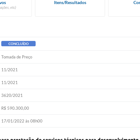
vos
Itens/Resultados
Con
ações, etc)
CONCLUÍDO
Tomada de Preço
11/2021
11/2021
3620/2021
R$ 590.300,00
17/01/2022 às 08h00
 para prestação de serviços técnicos para desenvolviment