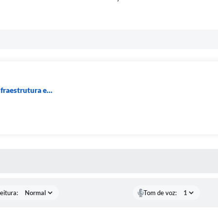
fraestrutura e...
 MÍDIAS
eitura:
Tom de voz: