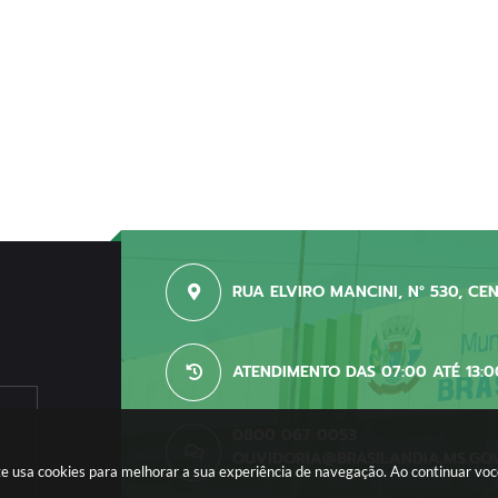
RUA ELVIRO MANCINI, N° 530, CE
ATENDIMENTO DAS 07:00 ATÉ 13:0
0800 067 0053
OUVIDORIA@BRASILANDIA.MS.GO
site usa cookies para melhorar a sua experiência de navegação. Ao continuar v