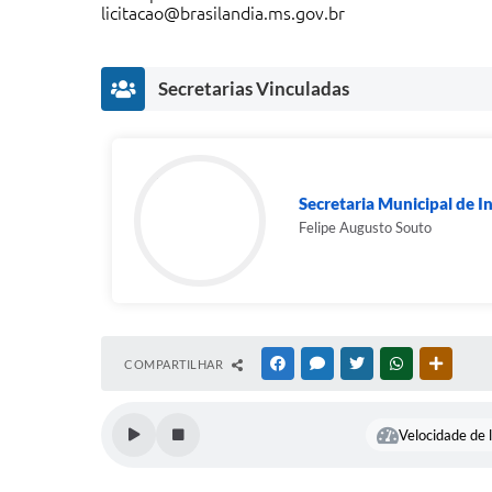
licitacao@brasilandia.ms.gov.br
Secretarias Vinculadas
Secretaria Municipal de In
Felipe Augusto Souto
COMPARTILHAR
FACEBOOK
MESSENGER
TWITTER
WHATSAPP
OUTRAS
Velocidade de l