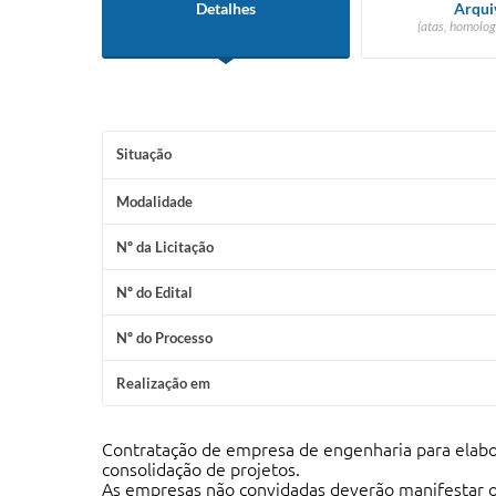
Detalhes
Arqui
(atas, homolog
Situação
Modalidade
Nº da Licitação
Nº do Edital
Nº do Processo
Realização em
Contratação de empresa de engenharia para elab
consolidação de projetos.
As empresas não convidadas deverão manifestar o i