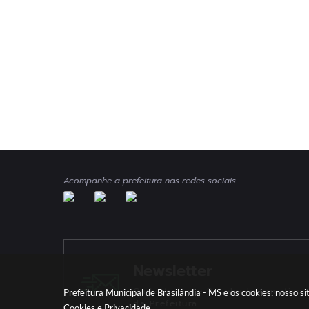
Acompanhe a prefeitura nas redes sociais
Newsletter
Cadastre-se e Receba Informativos
Prefeitura Municipal de Brasilândia - MS e os cookies: nosso 
da Prefeitura
Cookies
e
Privacidade
.