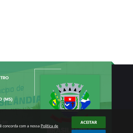
NTRO
0 (MS)
V.BR
ACEITAR
ocê concorda com a nossa
Política de