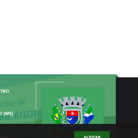
NTRO
0 (MS)
V.BR
ACEITAR