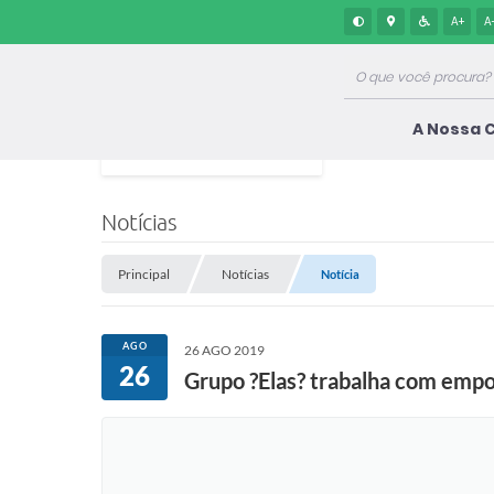
A+
A
A Nossa 
Notícias
Principal
Notícias
Notícia
AGO
26 AGO 2019
26
Grupo ?Elas? trabalha com emp