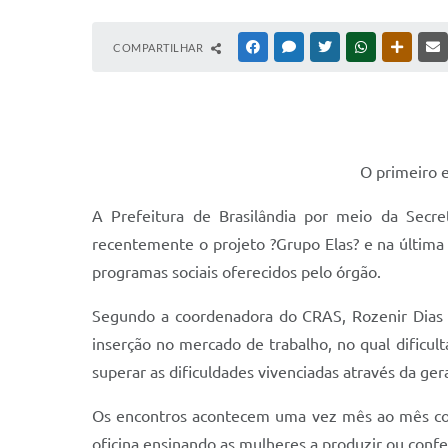
COMPARTILHAR
FACEBOOK
MESSENGER
TWITTER
WHATSAPP
OUTRAS
O primeiro 
A Prefeitura de Brasilândia por meio da Secret
recentemente o projeto ?Grupo Elas? e na última
programas sociais oferecidos pelo órgão.
Segundo a coordenadora do CRAS, Rozenir Dias L
inserção no mercado de trabalho, no qual dificul
superar as dificuldades vivenciadas através da ger
Os encontros acontecem uma vez mês ao mês com
oficina ensinando as mulheres a produzir ou conf