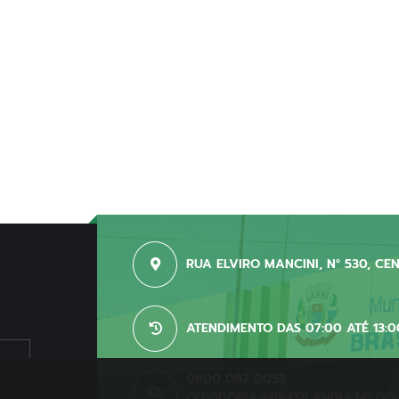
RUA ELVIRO MANCINI, N° 530, CE
ATENDIMENTO DAS 07:00 ATÉ 13:0
0800 067 0053
OUVIDORIA@BRASILANDIA.MS.GO