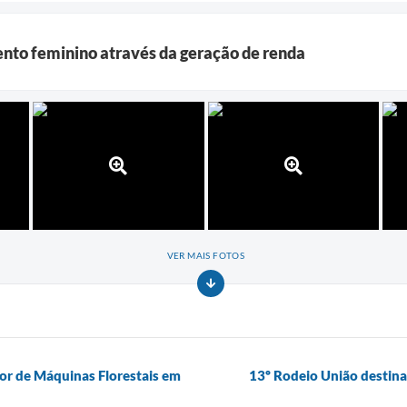
to feminino através da geração de renda
VER MAIS FOTOS
or de Máquinas Florestais em
13º Rodeio União destinar