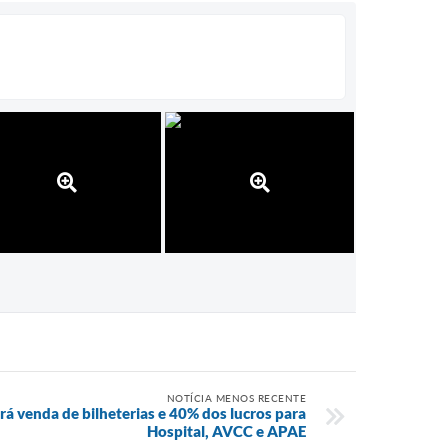
NOTÍCIA MENOS RECENTE
á venda de bilheterias e 40% dos lucros para
Hospital, AVCC e APAE