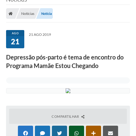
Poder Executivo
Notícias
Notícia
Legislação
Transparência
AGO
21 AGO 2019
21
Câmara Municipal
Ouvidoria
Depressão pós-parto é tema de encontro do
Programa Mamãe Estou Chegando
e-SIC
Tributação
Diário Oficial
Outros Editais
Plano de Contratações Anual
COMPARTILHAR
Portal da Privacidade