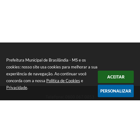
Prefeitura Municipal de Brasilândia - MS e os
cookies: nosso site usa cookies para melhorar a sua
experiência de navegação. Ao continuar você
ACEITAR
concorda com a nossa
Política de Cookies
e
Privacidade
.
PERSONALIZAR
Telefone: 0800 067 0053
Endereço: Rua Elviro Mancini, n° 530, Centro | CEP: 79670-000
Atendimento das 07:00 até 13:00 (MS)
CNPJ: 03.184.058/0001-20
Prefeitura Municipal de Brasilândia - MS