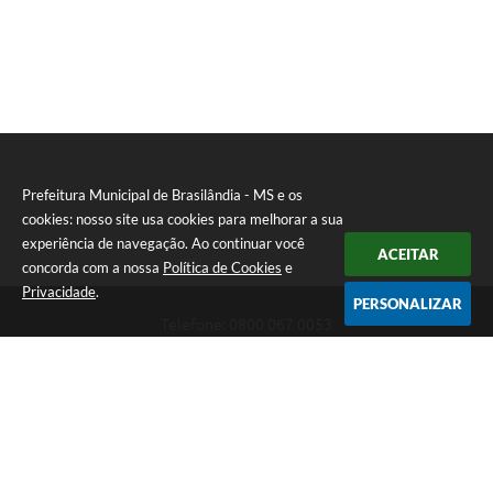
Prefeitura Municipal de Brasilândia - MS e os
cookies: nosso site usa cookies para melhorar a sua
experiência de navegação. Ao continuar você
ACEITAR
concorda com a nossa
Política de Cookies
e
Privacidade
.
PERSONALIZAR
Telefone: 0800 067 0053
Endereço: Rua Elviro Mancini, n° 530, Centro | CEP: 79670-000
Atendimento das 07:00 até 13:00 (MS)
CNPJ: 03.184.058/0001-20
Prefeitura Municipal de Brasilândia - MS
Versão do Sistema:
3.5.3 - 19/06/2026