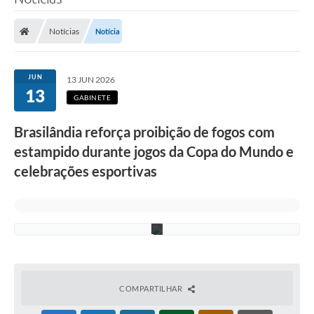
i
Poder Executivo
d
o
Notícias
Notícia
d
Legislação
u
r
Transparência
a
JUN
13 JUN 2026
n
13
t
Câmara Municipal
GABINETE
e
a
Ouvidoria
Brasilândia reforça proibição de fogos com
s
p
estampido durante jogos da Copa do Mundo e
e-SIC
a
r
celebrações esportivas
t
Tributação
i
d
Diário Oficial
a
s
Outros Editais
Plano de Contratações Anual
Portal da Privacidade
COMPARTILHAR