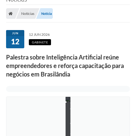
n
Poder Executivo
c
i
Notícias
Notícia
a
Legislação
A
r
Transparência
t
JUN
12 JUN 2026
i
12
f
Câmara Municipal
GABINETE
i
c
Ouvidoria
i
Palestra sobre Inteligência Artificial reúne
a
empreendedores e reforça capacitação para
l
e-SIC
”
negócios em Brasilândia
n
Tributação
o
A
u
Diário Oficial
d
i
Outros Editais
t
ó
r
Plano de Contratações Anual
i
o
Portal da Privacidade
R
a