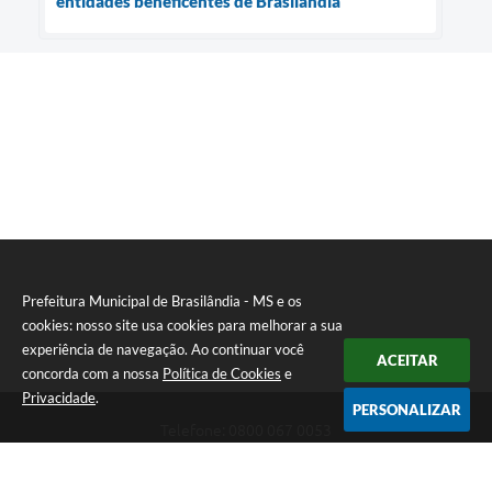
entidades beneficentes de Brasilândia
Prefeitura Municipal de Brasilândia - MS e os
cookies: nosso site usa cookies para melhorar a sua
experiência de navegação. Ao continuar você
ACEITAR
concorda com a nossa
Política de Cookies
e
Privacidade
.
PERSONALIZAR
Telefone: 0800 067 0053
Endereço: Rua Elviro Mancini, n° 530, Centro | CEP: 79670-000
Atendimento das 07:00 até 13:00 (MS)