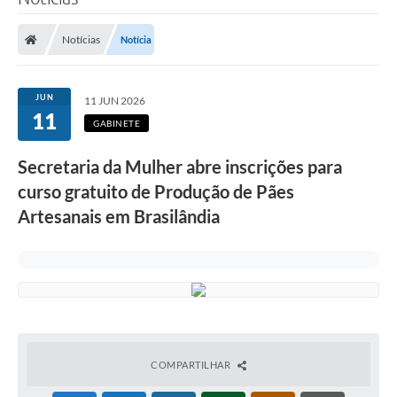
Poder Executivo
Notícias
Notícia
Legislação
Transparência
JUN
11 JUN 2026
11
Câmara Municipal
GABINETE
Ouvidoria
Secretaria da Mulher abre inscrições para
curso gratuito de Produção de Pães
e-SIC
Artesanais em Brasilândia
Tributação
Diário Oficial
Outros Editais
Plano de Contratações Anual
Portal da Privacidade
COMPARTILHAR