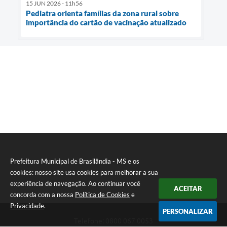
15 JUN 2026 - 11h56
Pediatra orienta famílias da zona rural sobre
importância do cartão de vacinação atualizado
Prefeitura Municipal de Brasilândia - MS e os
cookies: nosso site usa cookies para melhorar a sua
experiência de navegação. Ao continuar você
ACEITAR
concorda com a nossa
Política de Cookies
e
Privacidade
.
PERSONALIZAR
Telefone: 0800 067 0053