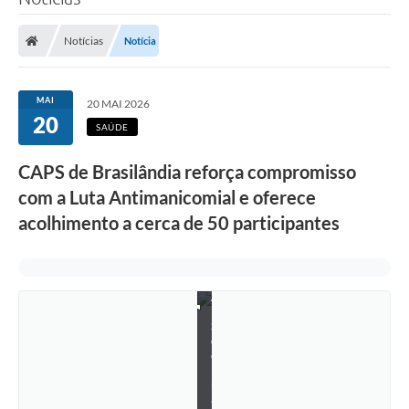
Poder Executivo
Notícias
Notícia
Legislação
Transparência
MAI
20 MAI 2026
20
Câmara Municipal
SAÚDE
Ouvidoria
CAPS de Brasilândia reforça compromisso
com a Luta Antimanicomial e oferece
e-SIC
acolhimento a cerca de 50 participantes
Tributação
Diário Oficial
C
A
Outros Editais
P
S
d
Plano de Contratações Anual
e
B
Portal da Privacidade
r
a