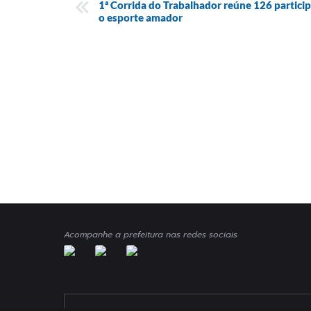
1ª Corrida do Trabalhador reúne 126 particip
o esporte amador
Acompanhe a prefeitura nas redes sociais