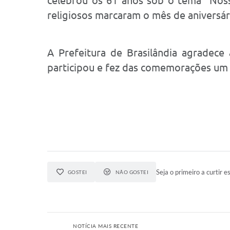
celebrou os 61 anos sob o tema “Nossa
religiosos marcaram o mês de aniversár
A Prefeitura de Brasilândia agradece 
participou e fez das comemorações um v
Seja o primeiro a curtir es
GOSTEI
NÃO GOSTEI
NOTÍCIA MAIS RECENTE