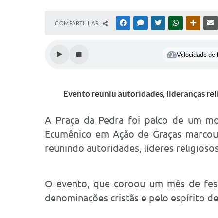
COMPARTILHAR
FACEBOOK
MESSENGER
TWITTER
WHATSAPP
OUTRAS
Velocidade de l
Evento reuniu autoridades, lideranças re
A Praça da Pedra foi palco de um mome
Ecumênico em Ação de Graças marcou 
reunindo autoridades, líderes religios
O evento, que coroou um mês de festi
denominações cristãs e pelo espírito de