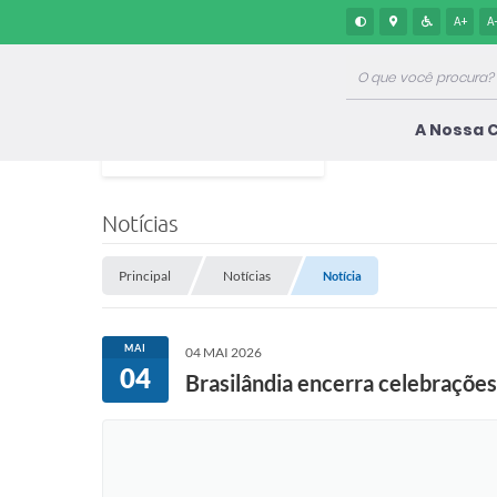
A+
A
A Nossa 
Notícias
Principal
Notícias
Notícia
MAI
04 MAI 2026
04
Brasilândia encerra celebraçõe