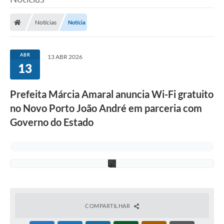
t
Poder Executivo
o
N
Notícias
Notícia
o
Legislação
v
o
Transparência
P
ABR
13 ABR 2026
o
13
r
Câmara Municipal
t
o
Ouvidoria
Prefeita Márcia Amaral anuncia Wi-Fi gratuito
J
o
no Novo Porto João André em parceria com
e-SIC
ã
o
Governo do Estado
A
Tributação
n
d
Diário Oficial
r
é
Outros Editais
Plano de Contratações Anual
Portal da Privacidade
COMPARTILHAR