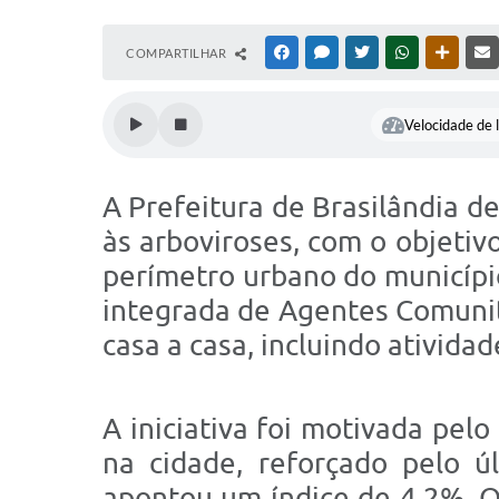
COMPARTILHAR
FACEBOOK
MESSENGER
TWITTER
WHATSAPP
OUTRAS
Velocidade de l
A Prefeitura de Brasilândia de
às arboviroses, com o objetiv
perímetro urbano do municípi
integrada de Agentes Comuni
casa a casa, incluindo ativid
A iniciativa foi motivada pel
na cidade, reforçado pelo ú
apontou um índice de 4,2%. O 