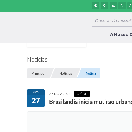
A+
A
A Nossa 
Notícias
Principal
Notícias
Notícia
NOV
27 NOV 2025
SAÚDE
27
Brasilândia inicia mutirão urba