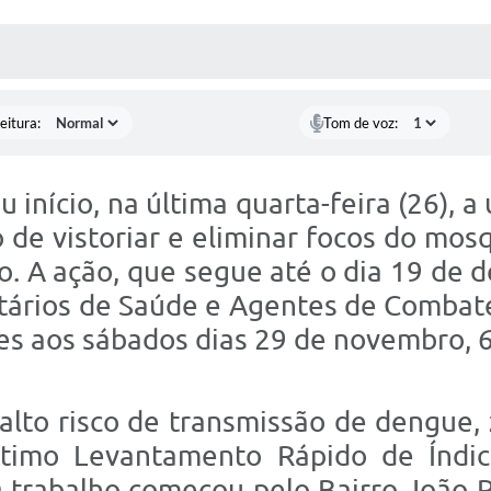
 MÍDIAS
RECEBA NOTÍCIAS
eitura:
Tom de voz:
u início, na última quarta-feira (26)
o de vistoriar e eliminar focos do mo
o. A ação, que segue até o dia 19 de 
tários de Saúde e Agentes de Combate
ades aos sábados dias 29 de novembro, 
o alto risco de transmissão de dengue,
ltimo Levantamento Rápido de Índic
trabalho começou pelo Bairro João Pa