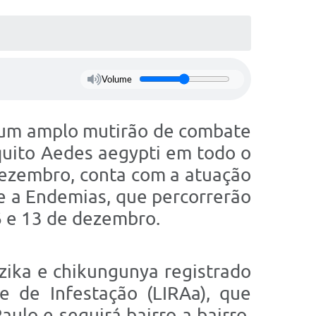
Volume
, a um amplo mutirão de combate
squito Aedes aegypti em todo o
dezembro, conta com a atuação
 a Endemias, que percorrerão
6 e 13 de dezembro.
 zika e chikungunya registrado
e de Infestação (LIRAa), que
ulo e seguirá bairro a bairro,