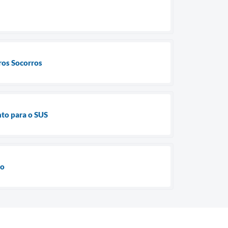
ros Socorros
nto para o SUS
do