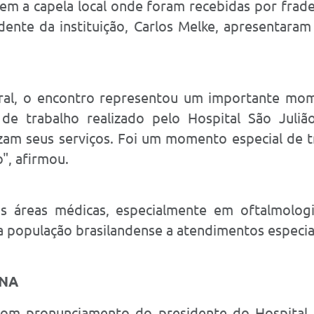
rem a capela local onde foram recebidas por fra
dente da instituição, Carlos Melke, apresentara
ral, o encontro representou um importante mome
de trabalho realizado pelo Hospital São Juli
izam seus serviços. Foi um momento especial de t
", afirmou.
as áreas médicas, especialmente em oftalmolog
da população brasilandense a atendimentos especia
INA
com pronunciamento do presidente do Hospital S