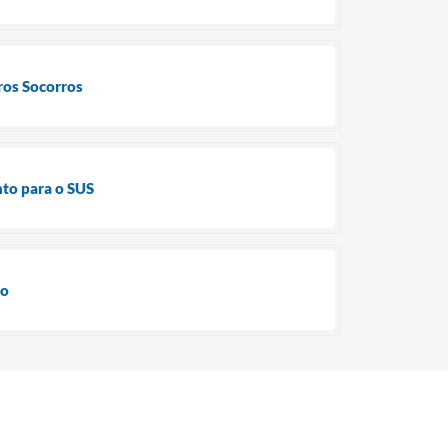
ros Socorros
nto para o SUS
do