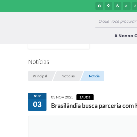
A+
A
A Nossa 
Notícias
Principal
Notícias
Notícia
NOV
03 NOV 2025
SAÚDE
03
Brasilândia busca parceria com