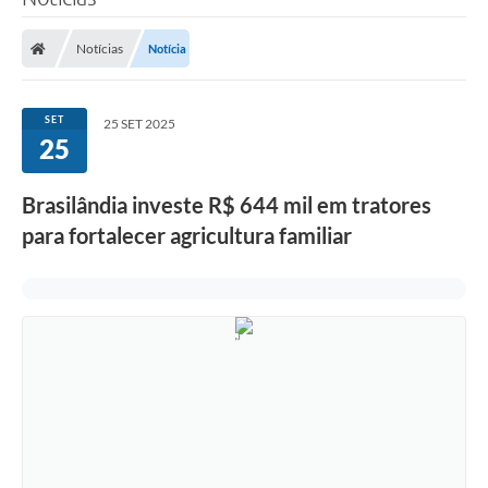
Poder Executivo
Notícias
Notícia
Legislação
Transparência
SET
25 SET 2025
25
Câmara Municipal
Ouvidoria
Brasilândia investe R$ 644 mil em tratores
para fortalecer agricultura familiar
e-SIC
Tributação
Diário Oficial
Outros Editais
Plano de Contratações Anual
Portal da Privacidade