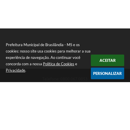
Prefeitura Municipal de Brasilândia - MS e os
cookies: nosso site usa cookies para melhorar a sua
experiência de navegação. Ao continuar você
ACEITAR
concorda com a nossa
Política de Cookies
e
Privacidade
.
PERSONALIZAR
Telefone: 0800 067 0053
Endereço: Rua Elviro Mancini, n° 530, Centro | CEP: 79670-000
Atendimento das 07:00 até 13:00 (MS)
CNPJ: 03.184.058/0001-20
Prefeitura Municipal de Brasilândia - MS
Versão do Sistema:
3.5.3 - 19/06/2026
Portal atualizado em:
06/08/2026 11:11
Dados Abertos