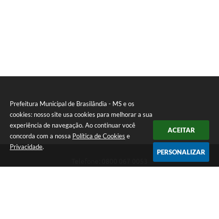
Prefeitura Municipal de Brasilândia - MS e os
cookies: nosso site usa cookies para melhorar a sua
experiência de navegação. Ao continuar você
ACEITAR
concorda com a nossa
Política de Cookies
e
Privacidade
.
PERSONALIZAR
Telefone: 0800 067 0053
Endereço: Rua Elviro Mancini, n° 530, Centro | CEP: 79670-000
Atendimento das 07:00 até 13:00 (MS)
CNPJ: 03.184.058/0001-20
Prefeitura Municipal de Brasilândia - MS