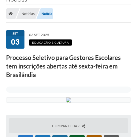
Poder Executivo
Notícias
Notícia
Legislação
Transparência
SET
03 SET 2025
03
Câmara Municipal
EDUCAÇÃO E CULTURA
Ouvidoria
Processo Seletivo para Gestores Escolares
tem inscrições abertas até sexta-feira em
e-SIC
Brasilândia
Tributação
Diário Oficial
Outros Editais
Plano de Contratações Anual
Portal da Privacidade
COMPARTILHAR