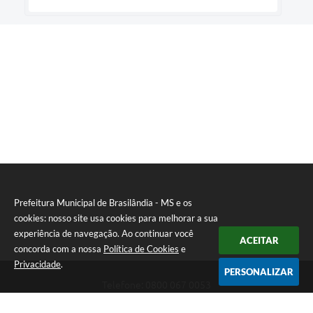
Prefeitura Municipal de Brasilândia - MS e os
cookies: nosso site usa cookies para melhorar a sua
experiência de navegação. Ao continuar você
ACEITAR
concorda com a nossa
Política de Cookies
e
Privacidade
.
PERSONALIZAR
Telefone: 0800 067 0053
Endereço: Rua Elviro Mancini, n° 530, Centro | CEP: 79670-000