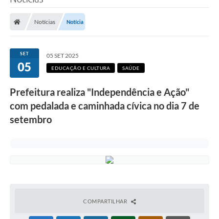
Poder Executivo
Notícias
Notícia
Legislação
Transparência
SET
05 SET 2025
05
Câmara Municipal
EDUCAÇÃO E CULTURA
SAÚDE
Ouvidoria
Prefeitura realiza "Independência e Ação"
com pedalada e caminhada cívica no dia 7 de
e-SIC
setembro
Tributação
Diário Oficial
Outros Editais
Plano de Contratações Anual
Portal da Privacidade
COMPARTILHAR