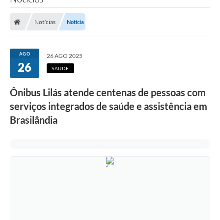
Poder Executivo
Notícias
Notícia
Legislação
Transparência
AGO
26 AGO 2025
26
Câmara Municipal
SAÚDE
Ouvidoria
Ônibus Lilás atende centenas de pessoas com
serviços integrados de saúde e assistência em
e-SIC
Brasilândia
Tributação
Diário Oficial
Outros Editais
Plano de Contratações Anual
Portal da Privacidade