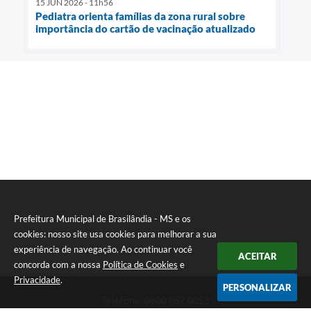
15 JUN 2026 - 11h56
Pediatra orienta famílias da zona rural sobre
importância do cartão de vacinação atualizado
Prefeitura Municipal de Brasilândia - MS e os
cookies: nosso site usa cookies para melhorar a sua
experiência de navegação. Ao continuar você
ACEITAR
concorda com a nossa
Política de Cookies
e
Privacidade
.
PERSONALIZAR
Telefone: 0800 067 0053