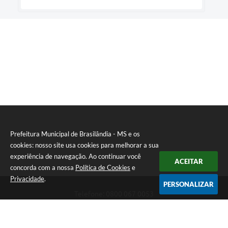
Prefeitura Municipal de Brasilândia - MS e os
cookies: nosso site usa cookies para melhorar a sua
experiência de navegação. Ao continuar você
ACEITAR
concorda com a nossa
Política de Cookies
e
Privacidade
.
PERSONALIZAR
Telefone: 0800 067 0053
Endereço: Rua Elviro Mancini, n° 530, Centro | CEP: 79670-000
Atendimento das 07:00 até 13:00 (MS)
CNPJ: 03.184.058/0001-20