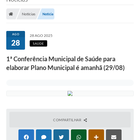
Poder Executivo
Notícias
Notícia
Legislação
Transparência
AGO
28 AGO 2025
28
Câmara Municipal
SAÚDE
Ouvidoria
1ª Conferência Municipal de Saúde para
elaborar Plano Municipal é amanhã (29/08)
e-SIC
Tributação
Diário Oficial
Outros Editais
Plano de Contratações Anual
COMPARTILHAR
Portal da Privacidade