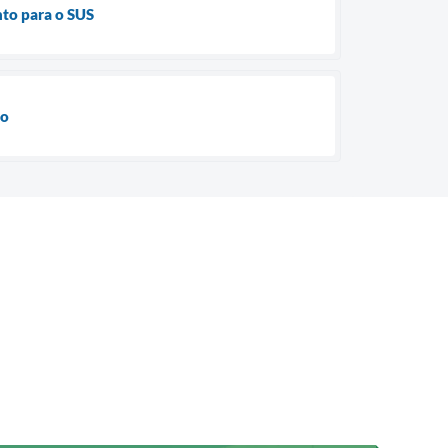
nto para o SUS
do