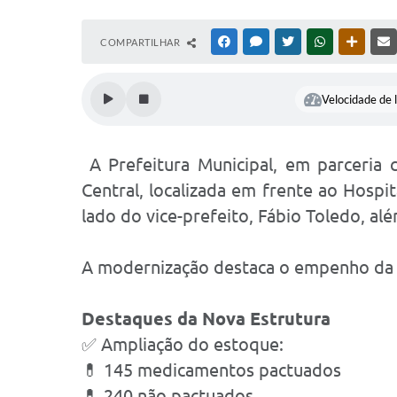
COMPARTILHAR
FACEBOOK
MESSENGER
TWITTER
WHATSAPP
OUTRAS
Velocidade de l
A Prefeitura Municipal, em parceria 
Central, localizada em frente ao Hospi
lado do vice-prefeito, Fábio Toledo, al
A modernização destaca o empenho da g
Destaques da Nova Estrutura
✅ Ampliação do estoque:
💊 145 medicamentos pactuados
💊 240 não pactuados