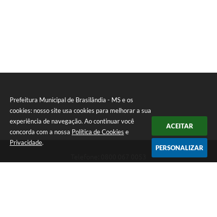
Prefeitura Municipal de Brasilândia - MS e os
cookies: nosso site usa cookies para melhorar a sua
experiência de navegação. Ao continuar você
ACEITAR
concorda com a nossa
Política de Cookies
e
Privacidade
.
PERSONALIZAR
Telefone: 0800 067 0053
Endereço: Rua Elviro Mancini, n° 530, Centro | CEP: 79670-000
Atendimento das 07:00 até 13:00 (MS)
CNPJ: 03.184.058/0001-20
Prefeitura Municipal de Brasilândia - MS