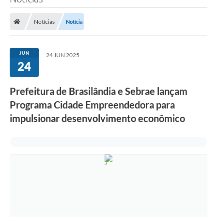
Poder Executivo
Notícias
Notícia
Legislação
Transparência
JUN
24 JUN 2025
24
Câmara Municipal
Ouvidoria
Prefeitura de Brasilândia e Sebrae lançam
Programa Cidade Empreendedora para
e-SIC
impulsionar desenvolvimento econômico
Tributação
Diário Oficial
Outros Editais
Plano de Contratações Anual
Portal da Privacidade