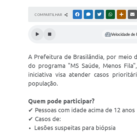
COMPARTILHAR
FACEBOOK
MESSENGER
TWITTER
WHATSAPP
OUTRAS
Velocidade de l
A Prefeitura de Brasilândia, por meio 
do programa "MS Saúde, Menos Fila", 
iniciativa visa atender casos prior
população.
Quem pode participar?
✔ Pessoas com idade acima de 12 anos
✔ Casos de:
Lesões suspeitas para biópsia