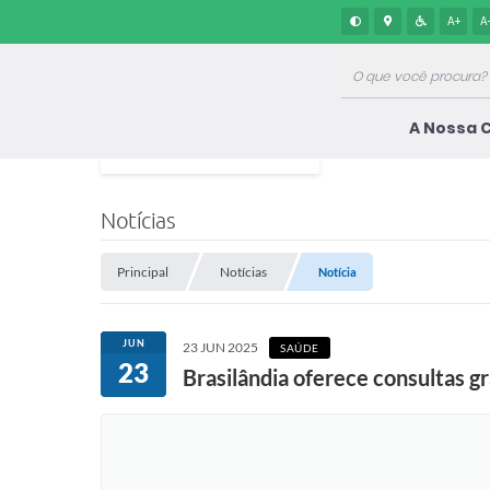
A+
A
A Nossa 
Notícias
Principal
Notícias
Notícia
JUN
23 JUN 2025
SAÚDE
23
Brasilândia oferece consultas 