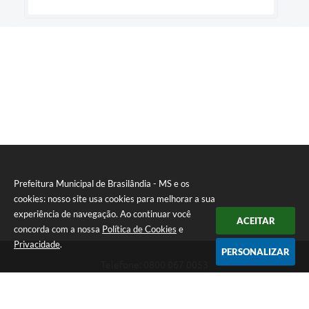
Prefeitura Municipal de Brasilândia - MS e os
cookies: nosso site usa cookies para melhorar a sua
experiência de navegação. Ao continuar você
ACEITAR
concorda com a nossa
Política de Cookies
e
Privacidade
.
PERSONALIZAR
Telefone: 0800 067 0053
Endereço: Rua Elviro Mancini, n° 530, Centro | CEP: 79670-000
Atendimento das 07:00 até 13:00 (MS)
CNPJ: 03.184.058/0001-20