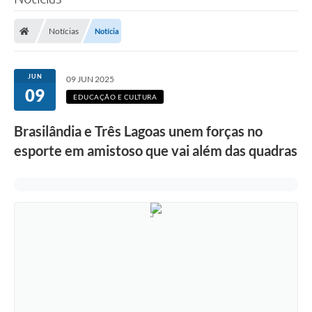
Poder Executivo
Notícias
Notícia
Legislação
Transparência
JUN
09 JUN 2025
09
Câmara Municipal
EDUCAÇÃO E CULTURA
Ouvidoria
Brasilândia e Três Lagoas unem forças no
esporte em amistoso que vai além das quadras
e-SIC
Tributação
Diário Oficial
Outros Editais
Plano de Contratações Anual
Portal da Privacidade