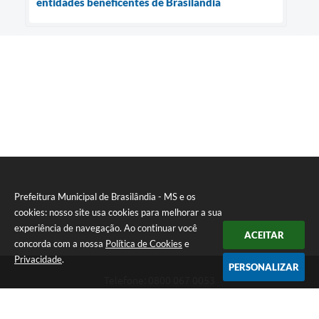
entidades beneficentes de Brasilândia
Prefeitura Municipal de Brasilândia - MS e os
cookies: nosso site usa cookies para melhorar a sua
experiência de navegação. Ao continuar você
ACEITAR
concorda com a nossa
Política de Cookies
e
Privacidade
.
PERSONALIZAR
Telefone: 0800 067 0053
Endereço: Rua Elviro Mancini, n° 530, Centro | CEP: 79670-000
Atendimento das 07:00 até 13:00 (MS)