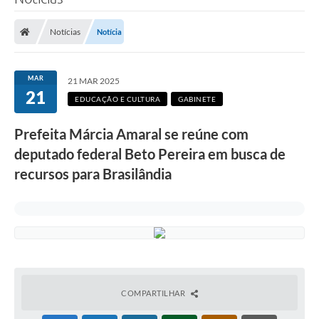
Poder Executivo
Notícias
Notícia
Legislação
Transparência
MAR
21 MAR 2025
21
Câmara Municipal
EDUCAÇÃO E CULTURA
GABINETE
Ouvidoria
Prefeita Márcia Amaral se reúne com
deputado federal Beto Pereira em busca de
e-SIC
recursos para Brasilândia
Tributação
Diário Oficial
Outros Editais
Plano de Contratações Anual
Portal da Privacidade
COMPARTILHAR