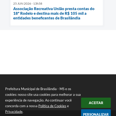
25 JUN 2026 - 13h58
Associação Recreativa União presta contas do
18º Rodeio e destina mais de R$ 105 mil a
entidades beneficentes de Brasilândia
Prefeitura Municipal de Brasilândia - MS e os
cookies: nosso site usa cookies para melhorar a sua
experiência de navegação. Ao continuar você
ACEITAR
concorda com a nossa
Política de Cookies
e
Privacidade
.
PERSONALIZAR