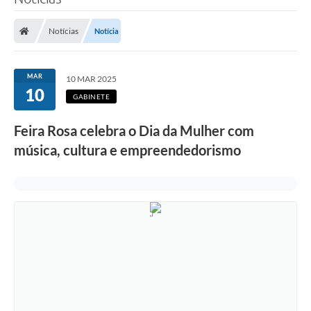
Poder Executivo
Notícias
Notícia
Legislação
Transparência
MAR
10 MAR 2025
10
Câmara Municipal
GABINETE
Ouvidoria
Feira Rosa celebra o Dia da Mulher com
música, cultura e empreendedorismo
e-SIC
Tributação
Diário Oficial
Outros Editais
Plano de Contratações Anual
Portal da Privacidade