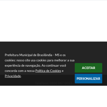
Prefeitura Municipal de Brasilândia - MS e os
cookies: nosso site usa cookies para melhorar a sua
experiência de navegação. Ao continuar você
ACEITAR
concorda com a nossa
Política de Cookies
e
Privacidade
.
PERSONALIZAR
Telefone: 0800 067 0053
Endereço: Rua Elviro Mancini, n° 530, Centro | CEP: 79670-000
Atendimento das 07:00 até 13:00 (MS)
CNPJ: 03.184.058/0001-20
Prefeitura Municipal de Brasilândia - MS