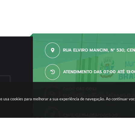
RUA ELVIRO MANCINI, N° 530, CE
ATENDIMENTO DAS 07:00 ATÉ 13:0
0800 067 0053
OUVIDORIA@BRASILANDIA.MS.GO
site usa cookies para melhorar a sua experiência de navegação. Ao continuar v
CNPJ: 03.184.058/0001-20