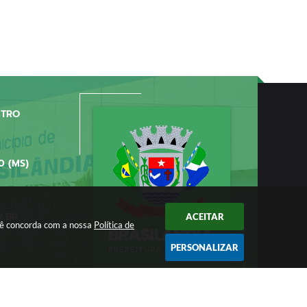
NTRO
0 (MS)
V.BR
ACEITAR
ocê concorda com a nossa
Política de
PERSONALIZAR