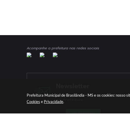
Acompanhe a prefeitura nas redes sociais
Newsletter
Cadastre-se e Receba Informativos
Prefeitura Municipal de Brasilândia - MS e os cookies: nosso 
da Prefeitura
Cookies
e
Privacidade
.
CADASTRAR