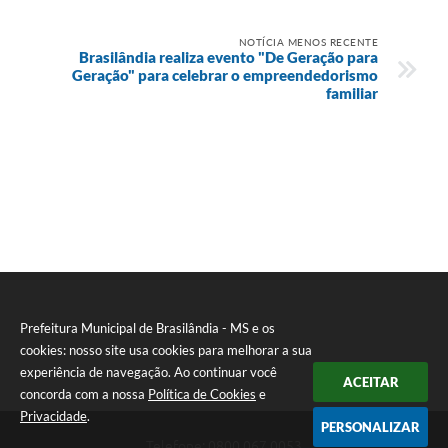
NOTÍCIA MENOS RECENTE
Brasilândia realiza evento "De Geração para
Geração" para celebrar o empreendedorismo
familiar
Prefeitura Municipal de Brasilândia - MS e os
cookies: nosso site usa cookies para melhorar a sua
experiência de navegação. Ao continuar você
ACEITAR
concorda com a nossa
Política de Cookies
e
Privacidade
.
PERSONALIZAR
Telefone: 0800 067 0053