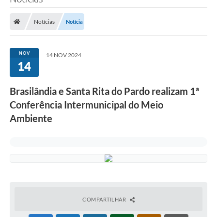
Poder Executivo
Notícias
Notícia
Legislação
Transparência
NOV
14 NOV 2024
14
Câmara Municipal
Ouvidoria
Brasilândia e Santa Rita do Pardo realizam 1ª
Conferência Intermunicipal do Meio
e-SIC
Ambiente
Tributação
Diário Oficial
Outros Editais
Plano de Contratações Anual
Portal da Privacidade
COMPARTILHAR