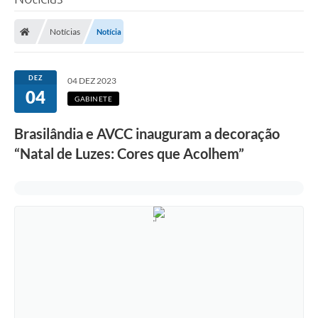
Poder Executivo
Notícias
Notícia
Legislação
Transparência
DEZ
04 DEZ 2023
04
Câmara Municipal
GABINETE
Ouvidoria
Brasilândia e AVCC inauguram a decoração
“Natal de Luzes: Cores que Acolhem”
e-SIC
Tributação
Diário Oficial
Outros Editais
Plano de Contratações Anual
Portal da Privacidade