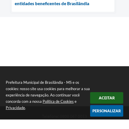
entidades beneficentes de Brasilândia
Prefeitura Municipal de Brasilândia - MS e os
cookies: nosso site usa cookies para melhorar a sua
experiência de navegação. Ao continuar você
ACEITAR
concorda com a nossa
Política de Cookies
e
Privacidade
.
PERSONALIZAR
Telefone: 0800 067 0053
Endereço: Rua Elviro Mancini, n° 530, Centro | CEP: 79670-000
Atendimento das 07:00 até 13:00 (MS)