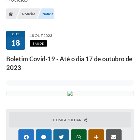
Poder Executivo
Notícias
Notícia
Legislação
Transparência
OUT
18 OUT 2023
18
Câmara Municipal
SAÚDE
Ouvidoria
Boletim Covid-19 - Até o dia 17 de outubro de
2023
e-SIC
Tributação
Diário Oficial
Outros Editais
Plano de Contratações Anual
COMPARTILHAR
Portal da Privacidade