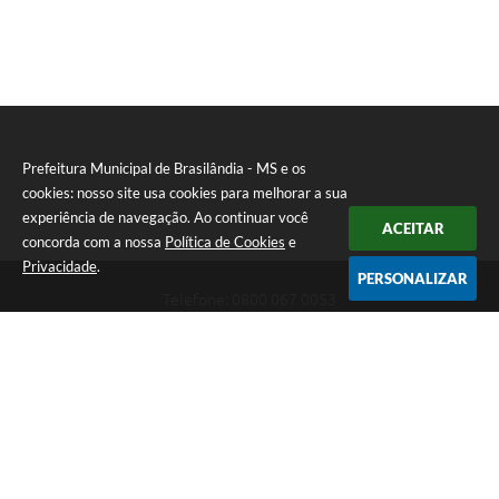
PNAB (Política Nacional Aldir Blanc)
Formulário
Agenda
Contato
Prefeitura Municipal de Brasilândia - MS e os
cookies: nosso site usa cookies para melhorar a sua
experiência de navegação. Ao continuar você
ACEITAR
concorda com a nossa
Política de Cookies
e
Privacidade
.
PERSONALIZAR
Telefone: 0800 067 0053
Endereço: Rua Elviro Mancini, n° 530, Centro | CEP: 79670-000
Atendimento das 07:00 até 13:00 (MS)
CNPJ: 03.184.058/0001-20
Prefeitura Municipal de Brasilândia - MS
Versão do Sistema:
3.5.3 - 19/06/2026
Portal atualizado em:
06/08/2026 11:11
Dados Abertos