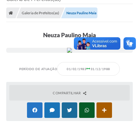
Poder Executivo
Galeria de Prefeitos(as)
Neuza Paulino Maia
Legislação
Transparência
Neuza Paulino Maia
Câmara Municipal
Ouvidoria
e-SIC
PERÍODO DE ATUAÇÃO
01/02/1983
31/12/1988
Tributação
Diário Oficial
COMPARTILHAR
Outros Editais
Plano de Contratações Anual
Portal da Privacidade