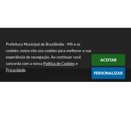
PNAB (Política Nacional Aldir Blanc)
Formulário
Agenda
Contato
Prefeitura Municipal de Brasilândia - MS e os
cookies: nosso site usa cookies para melhorar a sua
experiência de navegação. Ao continuar você
ACEITAR
concorda com a nossa
Política de Cookies
e
Privacidade
.
PERSONALIZAR
Telefone: 0800 067 0053
Endereço: Rua Elviro Mancini, n° 530, Centro | CEP: 79670-000
Atendimento das 07:00 até 13:00 (MS)
CNPJ: 03.184.058/0001-20
Prefeitura Municipal de Brasilândia - MS
Versão do Sistema:
3.5.3 - 19/06/2026
Portal atualizado em:
06/08/2026 11:11
Dados Abertos