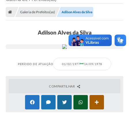
Poder Executivo
Galeria de Prefeitos(as)
Adilson Alves da Silva
Legislação
Transparência
Adilson Alves da Silva
Câmara Municipal
Ouvidoria
e-SIC
PERÍODO DE ATUAÇÃO
01/02/1977
14/09/1978
Tributação
Diário Oficial
COMPARTILHAR
Outros Editais
Plano de Contratações Anual
Portal da Privacidade